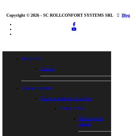
Copyright © 2026 - SC ROLLCONFORT SYSTEMS SRL
Blog
facebook
youtube
tiktok
Close
Menu
Despre noi
Lucrări
Sisteme umbrire
Sisteme umbrire de interior
Rolete textile
Rolete textile
simple