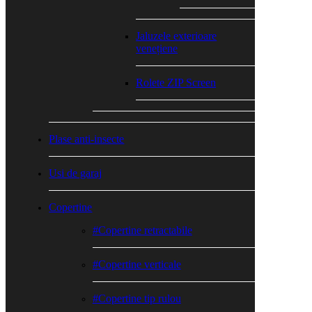
Jaluzele exterioare
venețiene
Rolete ZIP Screen
Plase anti-insecte
Usi de garaj
Copertine
#Copertine retractabile
#Copertine verticale
#Copertine tip rulou