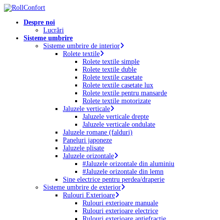
Skip
to
Menu
Despre noi
main
Lucrări
content
Sisteme umbrire
Sisteme umbrire de interior
Rolete textile
Rolete textile simple
Rolete textile duble
Rolete textile casetate
Rolete textile casetate lux
Rolete textile pentru mansarde
Rolete textile motorizate
Jaluzele verticale
Jaluzele verticale drepte
Jaluzele verticale ondulate
Jaluzele romane (falduri)
Paneluri japoneze
Jaluzele plisate
Jaluzele orizontale
#Jaluzele orizontale din aluminiu
#Jaluzele orizontale din lemn
Sine electrice pentru perdea/draperie
Sisteme umbrire de exterior
Rulouri Exterioare
Rulouri exterioare manuale
Rulouri exterioare electrice
Rulouri exterioare antiefracție