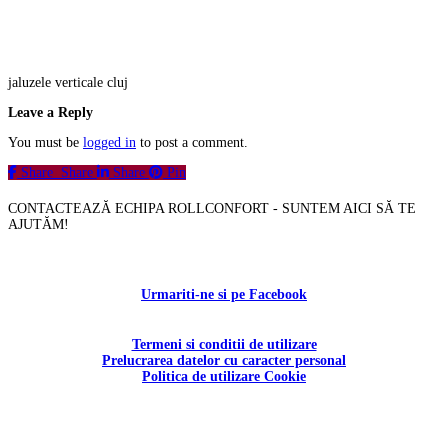
jaluzele verticale cluj
Leave a Reply
You must be
logged in
to post a comment.
Share
Share
Share
Pin
CONTACTEAZĂ ECHIPA ROLLCONFORT - SUNTEM AICI SĂ TE
AJUTĂM!
Contactați-ne!
Urmariti-ne si pe Facebook
Termeni si conditii de utilizare
Prelucrarea datelor cu caracter personal
Politica de utilizare Cookie