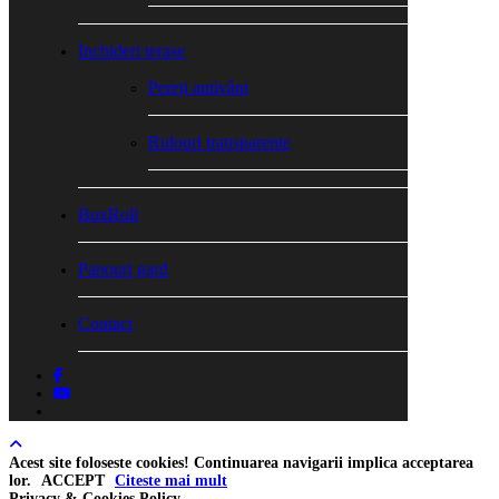
Inchideri terase
Pereți antivânt
Rulouri transparente
BoxRoll
Panouri gard
Contact
facebook
youtube
tiktok
Acest site foloseste cookies! Continuarea navigarii implica acceptarea
lor.
ACCEPT
Citeste mai mult
Privacy & Cookies Policy