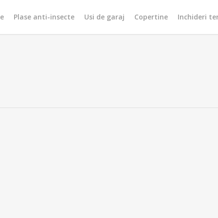
re
Plase anti-insecte
Usi de garaj
Copertine
Inchideri te