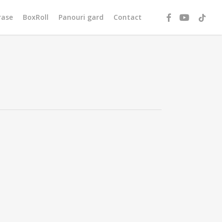
facebook
youtube
tiktok
rase
BoxRoll
Panouri gard
Contact