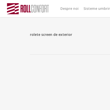
Skip
Despre noi
Sisteme umbri
to
main
content
rolete screen de exterior