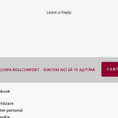
Leave a Reply
CONT
CHIPA ROLLCONFORT - SUNTEM AICI SĂ TE AJUTĂM!
cebook
tilizare
cter personal
Cookie