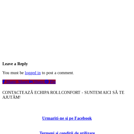
Leave a Reply
You must be
logged in
to post a comment.
Share
Share
Share
Pin
CONTACTEAZĂ ECHIPA ROLLCONFORT - SUNTEM AICI SĂ TE
AJUTĂM!
Contactați-ne!
Urmariti-ne si pe Facebook
Termeni si conditii de utilizare