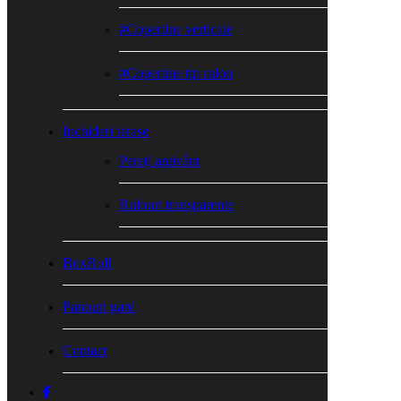
#Copertine verticale
#Copertine tip rulou
Inchideri terase
Pereți antivânt
Rulouri transparente
BoxRoll
Panouri gard
Contact
facebook