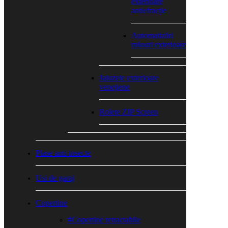
exterioare
antiefracție
Automatizări
rulouri exterioare
Jaluzele exterioare
venețiene
Rolete ZIP Screen
Plase anti-insecte
Usi de garaj
Copertine
#Copertine retractabile