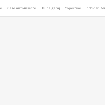
re
Plase anti-insecte
Usi de garaj
Copertine
Inchideri te