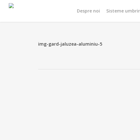
Skip
Despre noi
Sisteme umbri
to
main
content
img-gard-jaluzea-aluminiu-5