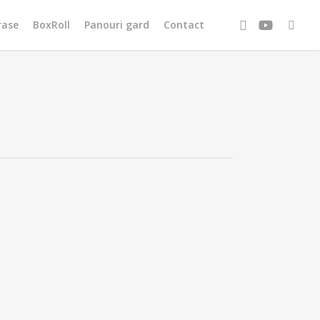
facebook
youtube
tiktok
rase
BoxRoll
Panouri gard
Contact