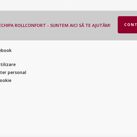
CONT
CHIPA ROLLCONFORT - SUNTEM AICI SĂ TE AJUTĂM!
cebook
tilizare
cter personal
Cookie