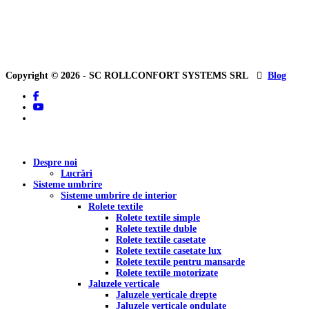
Copyright © 2026 - SC ROLLCONFORT SYSTEMS SRL
Blog
facebook
youtube
tiktok
Close
Despre noi
Menu
Lucrări
Sisteme umbrire
Sisteme umbrire de interior
Rolete textile
Rolete textile simple
Rolete textile duble
Rolete textile casetate
Rolete textile casetate lux
Rolete textile pentru mansarde
Rolete textile motorizate
Jaluzele verticale
Jaluzele verticale drepte
Jaluzele verticale ondulate