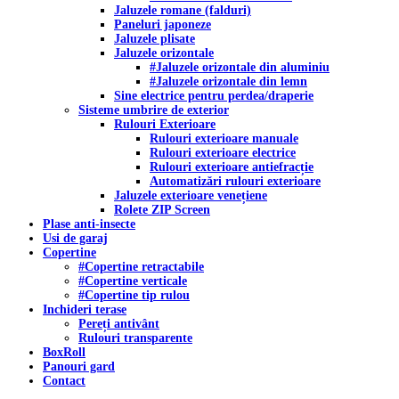
Jaluzele romane (falduri)
Paneluri japoneze
Jaluzele plisate
Jaluzele orizontale
#Jaluzele orizontale din aluminiu
#Jaluzele orizontale din lemn
Sine electrice pentru perdea/draperie
Sisteme umbrire de exterior
Rulouri Exterioare
Rulouri exterioare manuale
Rulouri exterioare electrice
Rulouri exterioare antiefracție
Automatizări rulouri exterioare
Jaluzele exterioare venețiene
Rolete ZIP Screen
Plase anti-insecte
Usi de garaj
Copertine
#Copertine retractabile
#Copertine verticale
#Copertine tip rulou
Inchideri terase
Pereți antivânt
Rulouri transparente
BoxRoll
Panouri gard
Contact