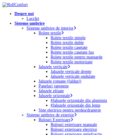
Skip
to
Menu
Despre noi
main
Lucrări
content
Sisteme umbrire
Sisteme umbrire de interior
Rolete textile
Rolete textile simple
Rolete textile duble
Rolete textile casetate
Rolete textile casetate lux
Rolete textile pentru mansarde
Rolete textile motorizate
Jaluzele verticale
Jaluzele verticale drepte
Jaluzele verticale ondulate
Jaluzele romane (falduri)
Paneluri japoneze
Jaluzele plisate
Jaluzele orizontale
#Jaluzele orizontale din aluminiu
#Jaluzele orizontale din lemn
Sine electrice pentru perdea/draperie
Sisteme umbrire de exterior
Rulouri Exterioare
Rulouri exterioare manuale
Rulouri exterioare electrice
Rulouri exterioare antiefracție