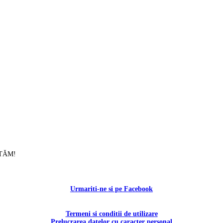
UTĂM!
Contactați-ne!
Urmariti-ne si pe Facebook
Termeni si conditii de utilizare
Prelucrarea datelor cu caracter personal