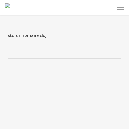
Skip
Menu
to
main
content
storuri romane cluj