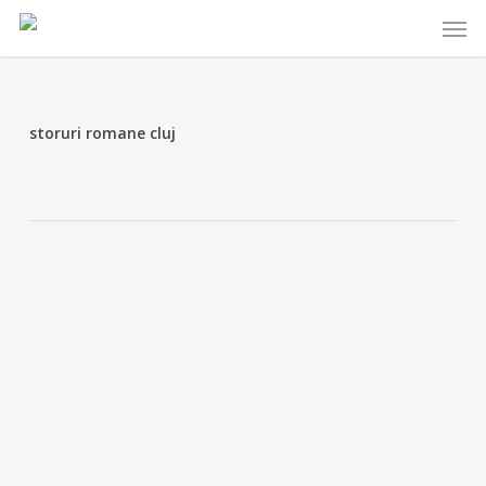
Skip
Menu
to
main
content
storuri romane cluj