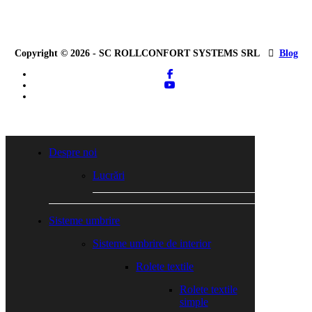
Copyright © 2026 - SC ROLLCONFORT SYSTEMS SRL
Blog
facebook
youtube
tiktok
Close
Menu
Despre noi
Lucrări
Sisteme umbrire
Sisteme umbrire de interior
Rolete textile
Rolete textile
simple