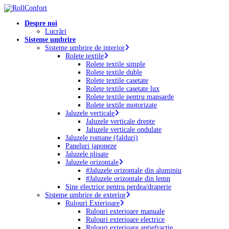
Skip
to
Menu
Despre noi
main
Lucrări
content
Sisteme umbrire
Sisteme umbrire de interior
Rolete textile
Rolete textile simple
Rolete textile duble
Rolete textile casetate
Rolete textile casetate lux
Rolete textile pentru mansarde
Rolete textile motorizate
Jaluzele verticale
Jaluzele verticale drepte
Jaluzele verticale ondulate
Jaluzele romane (falduri)
Paneluri japoneze
Jaluzele plisate
Jaluzele orizontale
#Jaluzele orizontale din aluminiu
#Jaluzele orizontale din lemn
Sine electrice pentru perdea/draperie
Sisteme umbrire de exterior
Rulouri Exterioare
Rulouri exterioare manuale
Rulouri exterioare electrice
Rulouri exterioare antiefracție