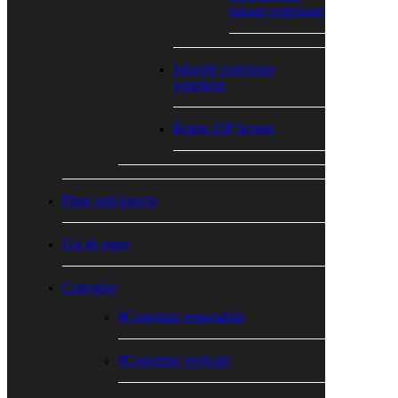
rulouri exterioare
Jaluzele exterioare
venețiene
Rolete ZIP Screen
Plase anti-insecte
Usi de garaj
Copertine
#Copertine retractabile
#Copertine verticale