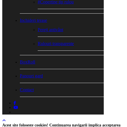
#Copertine tip rulou
Inchideri terase
Pereți antivânt
Rulouri transparente
BoxRoll
Panouri gard
Contact
facebook
youtube
tiktok
Acest site foloseste cookies! Continuarea navigarii implica acceptarea