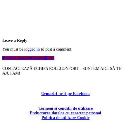
Leave a Reply
You must be
logged in
to post a comment.
Share
Share
Share
Pin
CONTACTEAZĂ ECHIPA ROLLCONFORT - SUNTEM AICI SĂ TE
AJUTĂM!
Contactați-ne!
Urmariti-ne si pe Facebook
Termeni si conditii de utilizare
Prelucrarea datelor cu caracter personal
Politica de utilizare Cookie