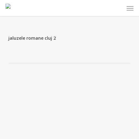
Skip
Menu
to
main
content
jaluzele romane cluj 2