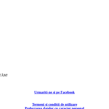
UTĂM!
Contactați-ne!
Urmariti-ne si pe Facebook
Termeni si conditii de utilizare
Prelucrarea datelor cu caracter personal