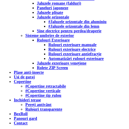
Jaluzele romane (falduri)
Paneluri japoneze
Jaluzele plisate
Jaluzele orizontale
#Jaluzele orizontale din aluminiu
#Jaluzele orizontale din lemn
Sine electrice pentru perdea/draperie
Sisteme umbrire de exterior
Rulouri Exterioare
Rulouri exterioare manuale
Rulouri exterioare electrice
Rulouri exterioare antiefracție
Automatizări rulouri exterioare
Jaluzele exterioare venețiene
Rolete ZIP Screen
Plase anti-insecte
Usi de garaj
Copertine
#Copertine retractabile
#Copertine verticale
#Copertine tip rulou
Inchideri terase
Pereți antivânt
Rulouri transparente
BoxRoll
Panouri gard
Contact