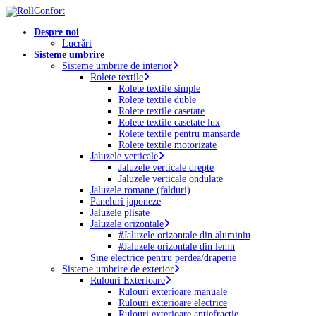
Skip
to
Menu
Despre noi
main
Lucrări
content
Sisteme umbrire
Sisteme umbrire de interior
Rolete textile
Rolete textile simple
Rolete textile duble
Rolete textile casetate
Rolete textile casetate lux
Rolete textile pentru mansarde
Rolete textile motorizate
Jaluzele verticale
Jaluzele verticale drepte
Jaluzele verticale ondulate
Jaluzele romane (falduri)
Paneluri japoneze
Jaluzele plisate
Jaluzele orizontale
#Jaluzele orizontale din aluminiu
#Jaluzele orizontale din lemn
Sine electrice pentru perdea/draperie
Sisteme umbrire de exterior
Rulouri Exterioare
Rulouri exterioare manuale
Rulouri exterioare electrice
Rulouri exterioare antiefracție