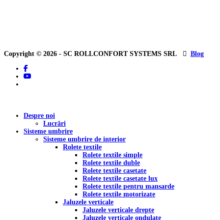
Copyright © 2026 - SC ROLLCONFORT SYSTEMS SRL
Blog
facebook
youtube
tiktok
Close
Despre noi
Menu
Lucrări
Sisteme umbrire
Sisteme umbrire de interior
Rolete textile
Rolete textile simple
Rolete textile duble
Rolete textile casetate
Rolete textile casetate lux
Rolete textile pentru mansarde
Rolete textile motorizate
Jaluzele verticale
Jaluzele verticale drepte
Jaluzele verticale ondulate