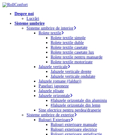
Skip
to
Menu
Despre noi
main
Lucrări
content
Sisteme umbrire
Sisteme umbrire de interior
Rolete textile
Rolete textile simple
Rolete textile duble
Rolete textile casetate
Rolete textile casetate lux
Rolete textile pentru mansarde
Rolete textile motorizate
Jaluzele verticale
Jaluzele verticale drepte
Jaluzele verticale ondulate
Jaluzele romane (falduri)
Paneluri japoneze
Jaluzele plisate
Jaluzele orizontale
#Jaluzele orizontale din aluminiu
#Jaluzele orizontale din lemn
Sine electrice pentru perdea/draperie
Sisteme umbrire de exterior
Rulouri Exterioare
Rulouri exterioare manuale
Rulouri exterioare electrice
Rulouri exterioare antiefracție