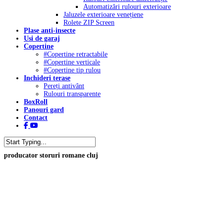
Automatizări rulouri exterioare
Jaluzele exterioare venețiene
Rolete ZIP Screen
Plase anti-insecte
Usi de garaj
Copertine
#Copertine retractabile
#Copertine verticale
#Copertine tip rulou
Inchideri terase
Pereți antivânt
Rulouri transparente
BoxRoll
Panouri gard
Contact
facebook
youtube
tiktok
Close
producator storuri romane cluj
Search