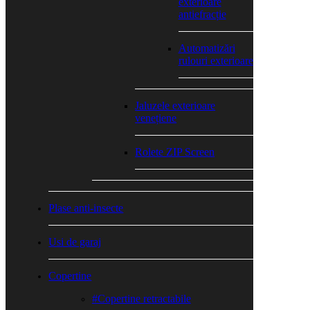
exterioare
antiefracție
Automatizări
rulouri exterioare
Jaluzele exterioare
venețiene
Rolete ZIP Screen
Plase anti-insecte
Usi de garaj
Copertine
#Copertine retractabile