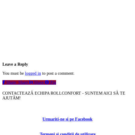
Leave a Reply
You must be
logged in
to post a comment.
Share
Share
Share
Pin
CONTACTEAZĂ ECHIPA ROLLCONFORT - SUNTEM AICI SĂ TE
AJUTĂM!
Contactați-ne!
Urmariti-ne si pe Facebook
Termeni si conditii de utilizare