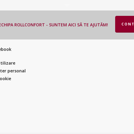
CONT
CHIPA ROLLCONFORT - SUNTEM AICI SĂ TE AJUTĂM!
cebook
tilizare
cter personal
Cookie