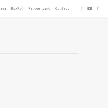
facebook
youtube
tiktok
rase
BoxRoll
Panouri gard
Contact