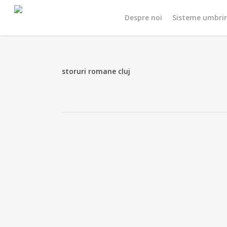
Skip
Despre noi
Sisteme umbri
to
main
content
storuri romane cluj