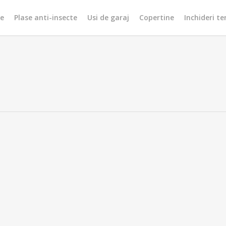
re
Plase anti-insecte
Usi de garaj
Copertine
Inchideri te