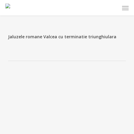
Skip
Menu
to
main
content
Jaluzele romane Valcea cu terminatie triunghiulara