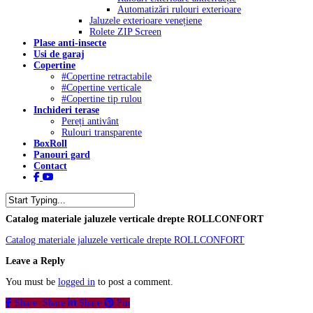
Automatizări rulouri exterioare
Jaluzele exterioare venețiene
Rolete ZIP Screen
Plase anti-insecte
Usi de garaj
Copertine
#Copertine retractabile
#Copertine verticale
#Copertine tip rulou
Inchideri terase
Pereți antivânt
Rulouri transparente
BoxRoll
Panouri gard
Contact
facebook
youtube
tiktok
Close
Catalog materiale jaluzele verticale drepte ROLLCONFORT
Search
Catalog materiale jaluzele verticale drepte ROLLCONFORT
Leave a Reply
You must be
logged in
to post a comment.
Share
Share
Share
Pin