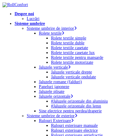
Skip
to
Menu
Despre noi
main
Lucrări
content
Sisteme umbrire
Sisteme umbrire de interior
Rolete textile
Rolete textile simple
Rolete textile duble
Rolete textile casetate
Rolete textile casetate lux
Rolete textile pentru mansarde
Rolete textile motorizate
Jaluzele verticale
Jaluzele verticale drepte
Jaluzele verticale ondulate
Jaluzele romane (falduri)
Paneluri japoneze
Jaluzele plisate
Jaluzele orizontale
#Jaluzele orizontale din aluminiu
#Jaluzele orizontale din lemn
Sine electrice pentru perdea/draperie
Sisteme umbrire de exterior
Rulouri Exterioare
Rulouri exterioare manuale
Rulouri exterioare electrice
Rulouri exterioare antiefracție