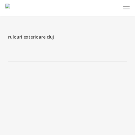
Skip
Menu
to
main
content
rulouri exterioare cluj