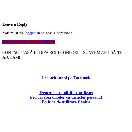
Leave a Reply
You must be
logged in
to post a comment.
Share
Share
Share
Pin
CONTACTEAZĂ ECHIPA ROLLCONFORT - SUNTEM AICI SĂ TE
AJUTĂM!
Contactați-ne!
Urmariti-ne si pe Facebook
Termeni si conditii de utilizare
Prelucrarea datelor cu caracter personal
Politica de utilizare Cookie