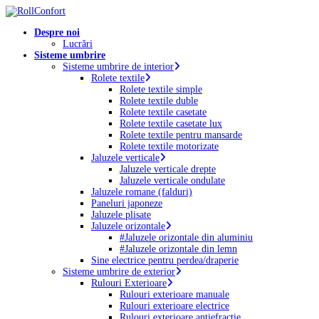
Skip
to
Menu
Despre noi
main
Lucrări
content
Sisteme umbrire
Sisteme umbrire de interior
Rolete textile
Rolete textile simple
Rolete textile duble
Rolete textile casetate
Rolete textile casetate lux
Rolete textile pentru mansarde
Rolete textile motorizate
Jaluzele verticale
Jaluzele verticale drepte
Jaluzele verticale ondulate
Jaluzele romane (falduri)
Paneluri japoneze
Jaluzele plisate
Jaluzele orizontale
#Jaluzele orizontale din aluminiu
#Jaluzele orizontale din lemn
Sine electrice pentru perdea/draperie
Sisteme umbrire de exterior
Rulouri Exterioare
Rulouri exterioare manuale
Rulouri exterioare electrice
Rulouri exterioare antiefracție