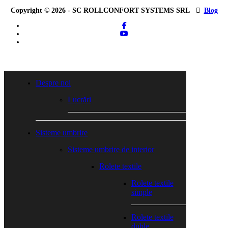
Copyright © 2026 - SC ROLLCONFORT SYSTEMS SRL
Blog
facebook
youtube
tiktok
Close
Menu
Despre noi
Lucrări
Sisteme umbrire
Sisteme umbrire de interior
Rolete textile
Rolete textile
simple
Rolete textile
duble