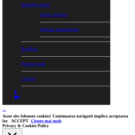
Inchideri terase
Pereți antivânt
Rulouri transparente
BoxRoll
Panouri gard
Contact
facebook
youtube
tiktok
Acest site foloseste cookies! Continuarea navigarii implica acceptarea
lor.
ACCEPT
Citeste mai mult
Privacy & Cookies Policy