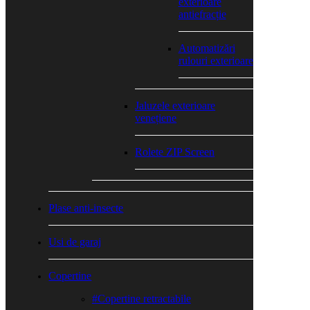
exterioare
antiefracție
Automatizări
rulouri exterioare
Jaluzele exterioare
venețiene
Rolete ZIP Screen
Plase anti-insecte
Usi de garaj
Copertine
#Copertine retractabile