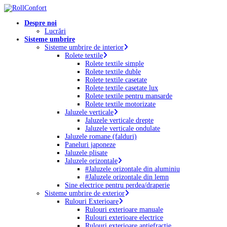
Skip
to
Menu
Despre noi
main
Lucrări
content
Sisteme umbrire
Sisteme umbrire de interior
Rolete textile
Rolete textile simple
Rolete textile duble
Rolete textile casetate
Rolete textile casetate lux
Rolete textile pentru mansarde
Rolete textile motorizate
Jaluzele verticale
Jaluzele verticale drepte
Jaluzele verticale ondulate
Jaluzele romane (falduri)
Paneluri japoneze
Jaluzele plisate
Jaluzele orizontale
#Jaluzele orizontale din aluminiu
#Jaluzele orizontale din lemn
Sine electrice pentru perdea/draperie
Sisteme umbrire de exterior
Rulouri Exterioare
Rulouri exterioare manuale
Rulouri exterioare electrice
Rulouri exterioare antiefracție