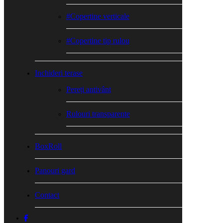
#Copertine verticale
#Copertine tip rulou
Inchideri terase
Pereți antivânt
Rulouri transparente
BoxRoll
Panouri gard
Contact
facebook