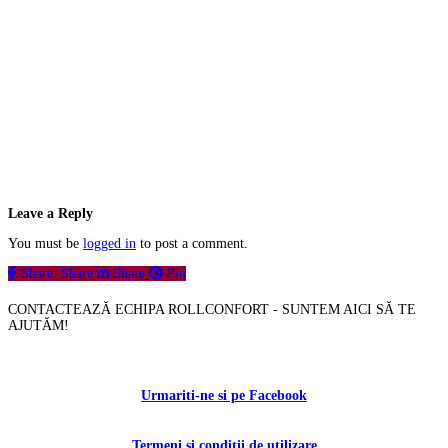
Leave a Reply
You must be
logged in
to post a comment.
Share
Share
Share
Pin
CONTACTEAZĂ ECHIPA ROLLCONFORT - SUNTEM AICI SĂ TE
AJUTĂM!
Contactați-ne!
Urmariti-ne si pe Facebook
Termeni si conditii de utilizare