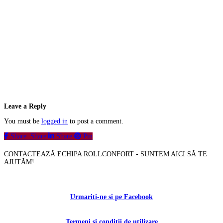
Leave a Reply
You must be
logged in
to post a comment.
Share
Share
Share
Pin
CONTACTEAZĂ ECHIPA ROLLCONFORT - SUNTEM AICI SĂ TE
AJUTĂM!
Contactați-ne!
Urmariti-ne si pe Facebook
Termeni si conditii de utilizare