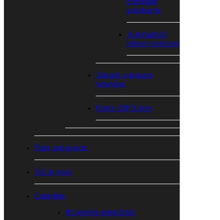
exterioare
antiefracție
Automatizări
rulouri exterioare
Jaluzele exterioare
venețiene
Rolete ZIP Screen
Plase anti-insecte
Usi de garaj
Copertine
#Copertine retractabile