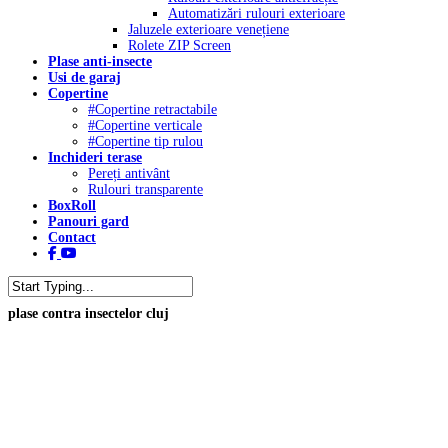
Automatizări rulouri exterioare
Jaluzele exterioare venețiene
Rolete ZIP Screen
Plase anti-insecte
Usi de garaj
Copertine
#Copertine retractabile
#Copertine verticale
#Copertine tip rulou
Inchideri terase
Pereți antivânt
Rulouri transparente
BoxRoll
Panouri gard
Contact
facebook
youtube
tiktok
Close
plase contra insectelor cluj
Search