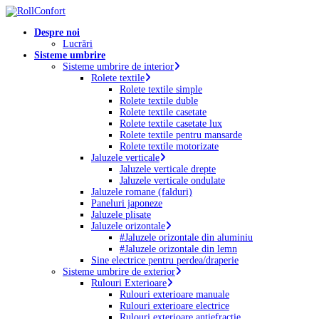
Skip
to
Menu
Despre noi
main
Lucrări
content
Sisteme umbrire
Sisteme umbrire de interior
Rolete textile
Rolete textile simple
Rolete textile duble
Rolete textile casetate
Rolete textile casetate lux
Rolete textile pentru mansarde
Rolete textile motorizate
Jaluzele verticale
Jaluzele verticale drepte
Jaluzele verticale ondulate
Jaluzele romane (falduri)
Paneluri japoneze
Jaluzele plisate
Jaluzele orizontale
#Jaluzele orizontale din aluminiu
#Jaluzele orizontale din lemn
Sine electrice pentru perdea/draperie
Sisteme umbrire de exterior
Rulouri Exterioare
Rulouri exterioare manuale
Rulouri exterioare electrice
Rulouri exterioare antiefracție