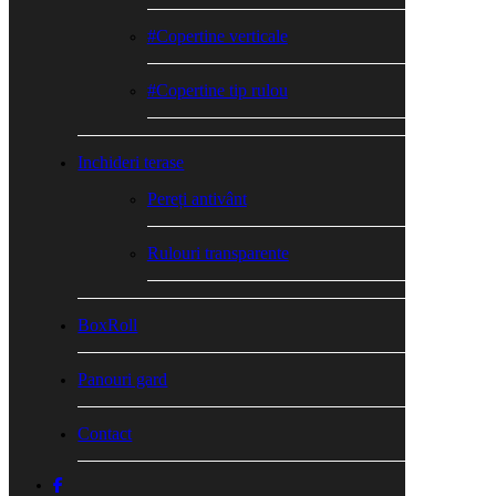
#Copertine verticale
#Copertine tip rulou
Inchideri terase
Pereți antivânt
Rulouri transparente
BoxRoll
Panouri gard
Contact
facebook