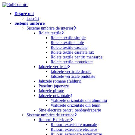
Skip
to
Menu
Despre noi
main
Lucrări
content
Sisteme umbrire
Sisteme umbrire de interior
Rolete textile
Rolete textile simple
Rolete textile duble
Rolete textile casetate
Rolete textile casetate lux
Rolete textile pentru mansarde
Rolete textile motorizate
Jaluzele verticale
Jaluzele verticale drepte
Jaluzele verticale ondulate
Jaluzele romane (falduri)
Paneluri japoneze
Jaluzele plisate
Jaluzele orizontale
#Jaluzele orizontale din aluminiu
#Jaluzele orizontale din lemn
Sine electrice pentru perdea/draperie
Sisteme umbrire de exterior
Rulouri Exterioare
Rulouri exterioare manuale
Rulouri exterioare electrice
Rulouri exterioare antiefracție