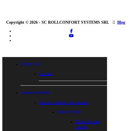
Copyright © 2026 - SC ROLLCONFORT SYSTEMS SRL
Blog
facebook
youtube
tiktok
Close
Menu
Despre noi
Lucrări
Sisteme umbrire
Sisteme umbrire de interior
Rolete textile
Rolete textile
simple