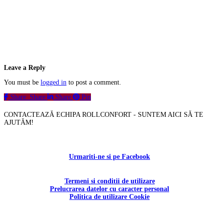
Leave a Reply
You must be
logged in
to post a comment.
Share
Share
Share
Pin
CONTACTEAZĂ ECHIPA ROLLCONFORT - SUNTEM AICI SĂ TE
AJUTĂM!
Contactați-ne!
Urmariti-ne si pe Facebook
Termeni si conditii de utilizare
Prelucrarea datelor cu caracter personal
Politica de utilizare Cookie