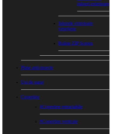
rulouri exterioare
Jaluzele exterioare
venețiene
Rolete ZIP Screen
Plase anti-insecte
Usi de garaj
Copertine
#Copertine retractabile
#Copertine verticale