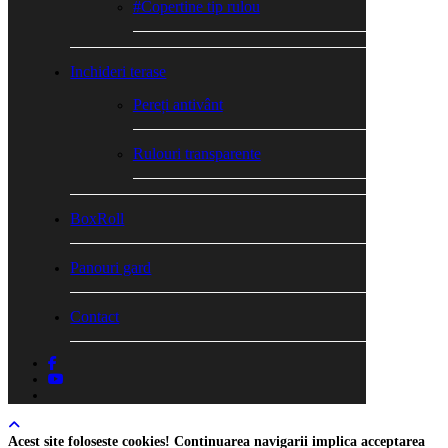
#Copertine tip rulou
Inchideri terase
Pereți antivânt
Rulouri transparente
BoxRoll
Panouri gard
Contact
facebook
youtube
tiktok
Acest site foloseste cookies! Continuarea navigarii implica acceptarea