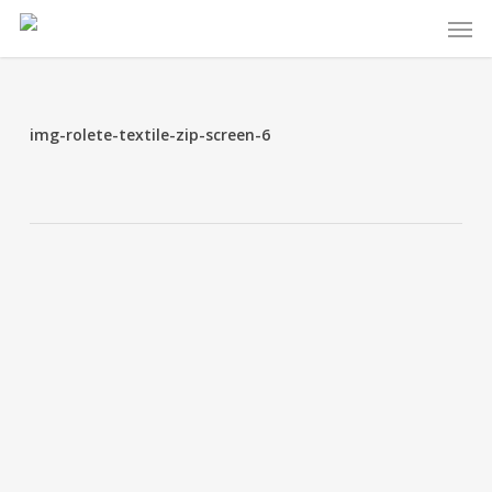
Skip
Menu
to
main
content
img-rolete-textile-zip-screen-6