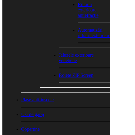
Rulouri
exterioare
antiefracție
Automatizări
rulouri exterioare
Jaluzele exterioare
venețiene
Rolete ZIP Screen
Plase anti-insecte
Usi de garaj
Copertine