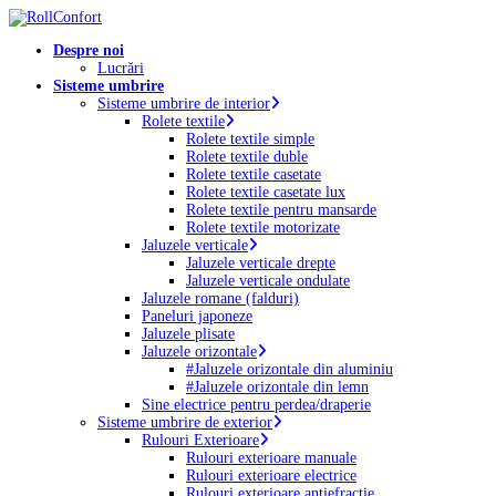
Skip
to
Menu
Despre noi
main
Lucrări
content
Sisteme umbrire
Sisteme umbrire de interior
Rolete textile
Rolete textile simple
Rolete textile duble
Rolete textile casetate
Rolete textile casetate lux
Rolete textile pentru mansarde
Rolete textile motorizate
Jaluzele verticale
Jaluzele verticale drepte
Jaluzele verticale ondulate
Jaluzele romane (falduri)
Paneluri japoneze
Jaluzele plisate
Jaluzele orizontale
#Jaluzele orizontale din aluminiu
#Jaluzele orizontale din lemn
Sine electrice pentru perdea/draperie
Sisteme umbrire de exterior
Rulouri Exterioare
Rulouri exterioare manuale
Rulouri exterioare electrice
Rulouri exterioare antiefracție