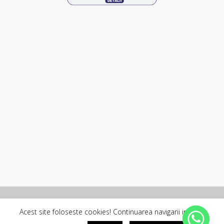
Copyright © 2026 - SC ROLLCONFORT SYSTEMS SRL
Acest site foloseste cookies! Continuarea navigarii implica
Blog