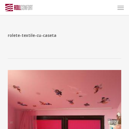
Skip
Menu
Menu
to
main
content
rolete-textile-cu-caseta