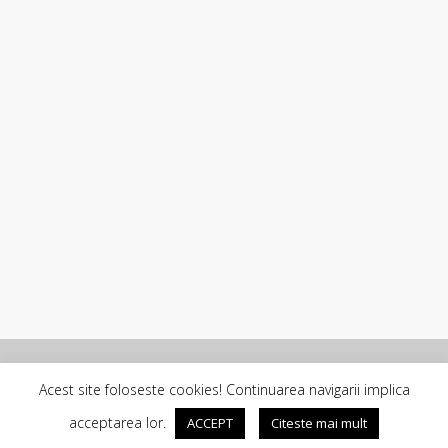
Copyright © 2026 - SC ROLLCONFORT SYSTEMS SRL
Acest site foloseste cookies! Continuarea navigarii implica
Blog
facebook
youtube
tiktok
acceptarea lor.
ACCEPT
Citeste mai mult