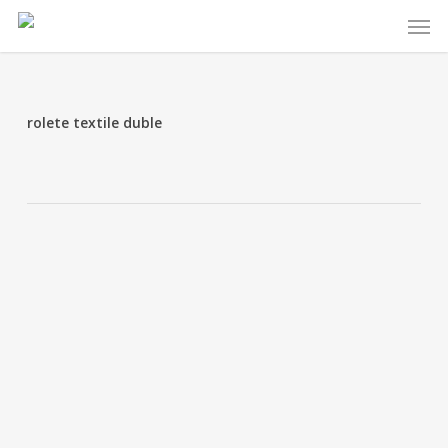
Skip
Menu
to
main
content
rolete textile duble