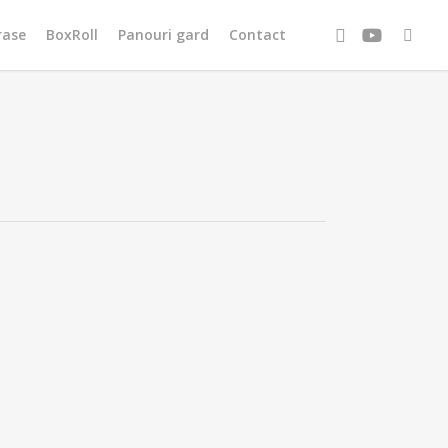
Menu
facebook
youtube
tiktok
rase
BoxRoll
Panouri gard
Contact