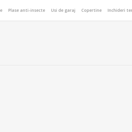
re
Plase anti-insecte
Usi de garaj
Copertine
Inchideri te