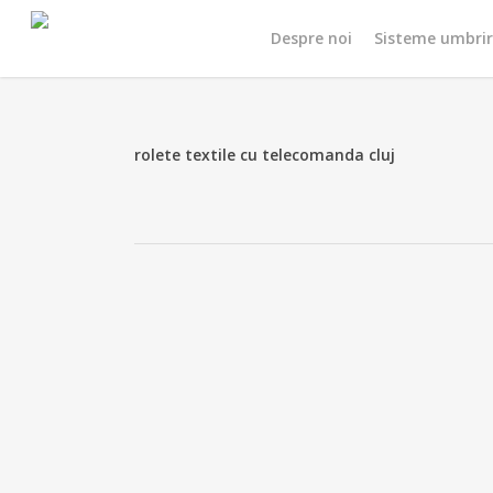
Skip
Despre noi
Sisteme umbri
to
main
content
rolete textile cu telecomanda cluj