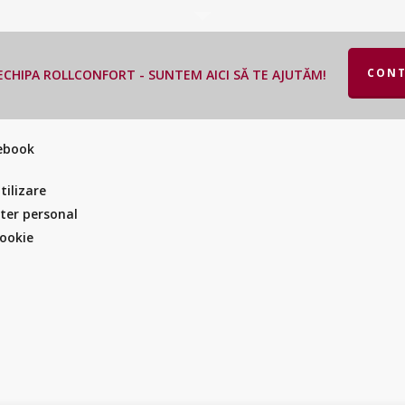
CONT
CHIPA ROLLCONFORT - SUNTEM AICI SĂ TE AJUTĂM!
cebook
tilizare
cter personal
Cookie