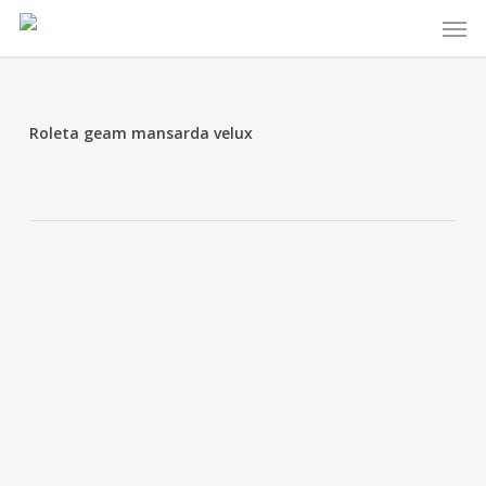
Skip
Menu
to
main
content
Roleta geam mansarda velux