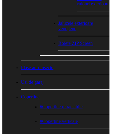
rulouri exterioare
Jaluzele exterioare
venețiene
Rolete ZIP Screen
Plase anti-insecte
Usi de garaj
Copertine
#Copertine retractabile
#Copertine verticale