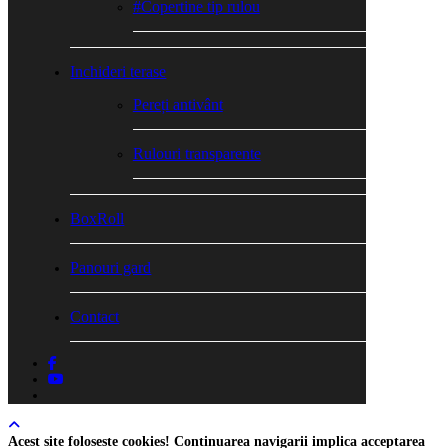
#Copertine tip rulou
Inchideri terase
Pereți antivânt
Rulouri transparente
BoxRoll
Panouri gard
Contact
facebook
youtube
tiktok
Acest site foloseste cookies! Continuarea navigarii implica acceptarea