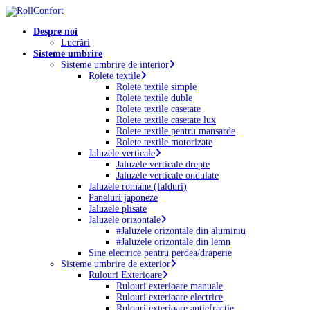
Skip
to
Menu
Despre noi
main
Lucrări
content
Sisteme umbrire
Sisteme umbrire de interior
Rolete textile
Rolete textile simple
Rolete textile duble
Rolete textile casetate
Rolete textile casetate lux
Rolete textile pentru mansarde
Rolete textile motorizate
Jaluzele verticale
Jaluzele verticale drepte
Jaluzele verticale ondulate
Jaluzele romane (falduri)
Paneluri japoneze
Jaluzele plisate
Jaluzele orizontale
#Jaluzele orizontale din aluminiu
#Jaluzele orizontale din lemn
Sine electrice pentru perdea/draperie
Sisteme umbrire de exterior
Rulouri Exterioare
Rulouri exterioare manuale
Rulouri exterioare electrice
Rulouri exterioare antiefracție