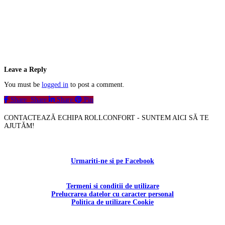
Leave a Reply
You must be
logged in
to post a comment.
Share
Share
Share
Pin
CONTACTEAZĂ ECHIPA ROLLCONFORT - SUNTEM AICI SĂ TE
AJUTĂM!
Contactați-ne!
Urmariti-ne si pe Facebook
Termeni si conditii de utilizare
Prelucrarea datelor cu caracter personal
Politica de utilizare Cookie