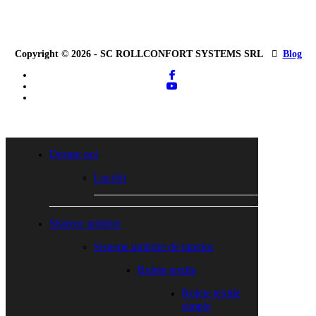
Copyright © 2026 - SC ROLLCONFORT SYSTEMS SRL
Blog
facebook
youtube
tiktok
Close
Menu
Despre noi
Lucrări
Sisteme umbrire
Sisteme umbrire de interior
Rolete textile
Rolete textile
simple