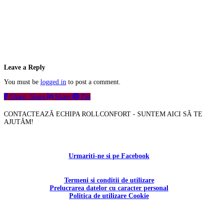
Leave a Reply
You must be
logged in
to post a comment.
Share
Share
Share
Pin
CONTACTEAZĂ ECHIPA ROLLCONFORT - SUNTEM AICI SĂ TE
AJUTĂM!
Contactați-ne!
Urmariti-ne si pe Facebook
Termeni si conditii de utilizare
Prelucrarea datelor cu caracter personal
Politica de utilizare Cookie