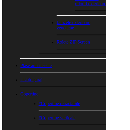
rulouri exterioare
Jaluzele exterioare
venețiene
Rolete ZIP Screen
Plase anti-insecte
Usi de garaj
Copertine
#Copertine retractabile
#Copertine verticale