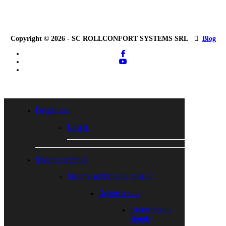
Copyright © 2026 - SC ROLLCONFORT SYSTEMS SRL
Blog
facebook
youtube
tiktok
Close
Menu
Despre noi
Lucrări
Sisteme umbrire
Sisteme umbrire de interior
Rolete textile
Rolete textile
simple