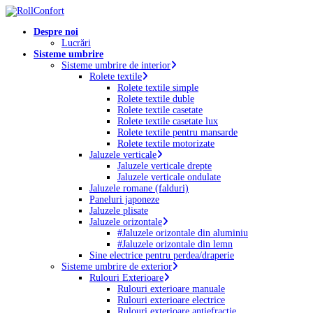
Skip
to
Menu
Despre noi
main
Lucrări
content
Sisteme umbrire
Sisteme umbrire de interior
Rolete textile
Rolete textile simple
Rolete textile duble
Rolete textile casetate
Rolete textile casetate lux
Rolete textile pentru mansarde
Rolete textile motorizate
Jaluzele verticale
Jaluzele verticale drepte
Jaluzele verticale ondulate
Jaluzele romane (falduri)
Paneluri japoneze
Jaluzele plisate
Jaluzele orizontale
#Jaluzele orizontale din aluminiu
#Jaluzele orizontale din lemn
Sine electrice pentru perdea/draperie
Sisteme umbrire de exterior
Rulouri Exterioare
Rulouri exterioare manuale
Rulouri exterioare electrice
Rulouri exterioare antiefracție