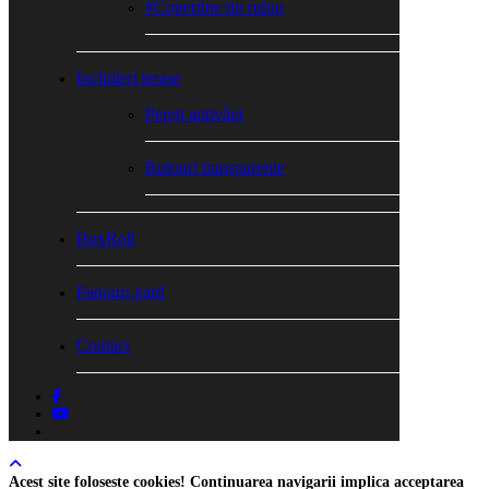
#Copertine tip rulou
Inchideri terase
Pereți antivânt
Rulouri transparente
BoxRoll
Panouri gard
Contact
facebook
youtube
tiktok
Acest site foloseste cookies! Continuarea navigarii implica acceptarea