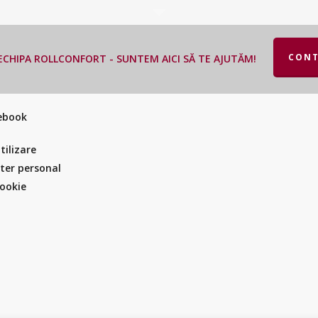
CONT
CHIPA ROLLCONFORT - SUNTEM AICI SĂ TE AJUTĂM!
cebook
tilizare
cter personal
Cookie