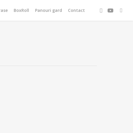
facebook
youtube
tiktok
rase
BoxRoll
Panouri gard
Contact