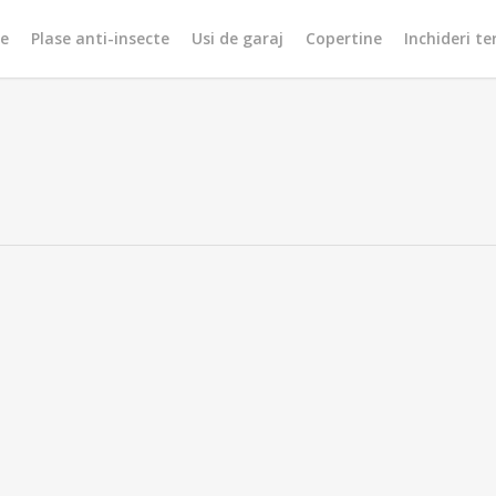
re
Plase anti-insecte
Usi de garaj
Copertine
Inchideri te