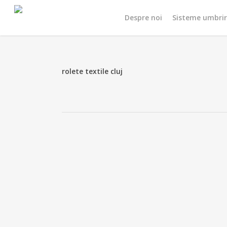
Skip
Despre noi
Sisteme umbri
to
main
content
rolete textile cluj