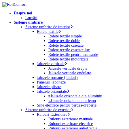
Skip
to
Menu
Despre noi
main
Lucrări
content
Sisteme umbrire
Sisteme umbrire de interior
Rolete textile
Rolete textile simple
Rolete textile duble
Rolete textile casetate
Rolete textile casetate lux
Rolete textile pentru mansarde
Rolete textile motorizate
Jaluzele verticale
Jaluzele verticale drepte
Jaluzele verticale ondulate
Jaluzele romane (falduri)
Paneluri japoneze
Jaluzele plisate
Jaluzele orizontale
#Jaluzele orizontale din aluminiu
#Jaluzele orizontale din lemn
Sine electrice pentru perdea/draperie
Sisteme umbrire de exterior
Rulouri Exterioare
Rulouri exterioare manuale
Rulouri exterioare electrice
Rulouri exterioare antiefracție