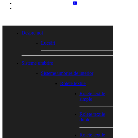
youtube
tiktok
Close
Menu
Despre noi
Lucrări
Sisteme umbrire
Sisteme umbrire de interior
Rolete textile
Rolete textile
simple
Rolete textile
duble
Rolete textile