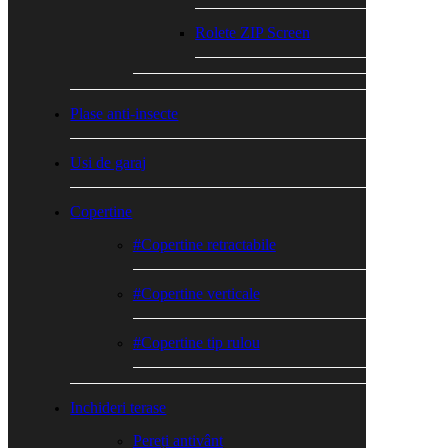
Rolete ZIP Screen
Plase anti-insecte
Usi de garaj
Copertine
#Copertine retractabile
#Copertine verticale
#Copertine tip rulou
Inchideri terase
Pereți antivânt