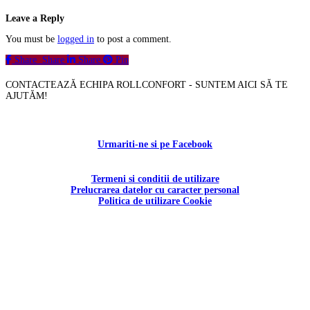
Leave a Reply
You must be
logged in
to post a comment.
Share
Share
Share
Pin
CONTACTEAZĂ ECHIPA ROLLCONFORT - SUNTEM AICI SĂ TE
AJUTĂM!
Contactați-ne!
Urmariti-ne si pe Facebook
Termeni si conditii de utilizare
Prelucrarea datelor cu caracter personal
Politica de utilizare Cookie