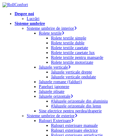
Skip
to
Menu
Despre noi
main
Lucrări
content
Sisteme umbrire
Sisteme umbrire de interior
Rolete textile
Rolete textile simple
Rolete textile duble
Rolete textile casetate
Rolete textile casetate lux
Rolete textile pentru mansarde
Rolete textile motorizate
Jaluzele verticale
Jaluzele verticale drepte
Jaluzele verticale ondulate
Jaluzele romane (falduri)
Paneluri japoneze
Jaluzele plisate
Jaluzele orizontale
#Jaluzele orizontale din aluminiu
#Jaluzele orizontale din lemn
Sine electrice pentru perdea/draperie
Sisteme umbrire de exterior
Rulouri Exterioare
Rulouri exterioare manuale
Rulouri exterioare electrice
Rulouri exterioare antiefracție