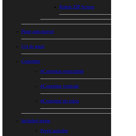
Rolete ZIP Screen
Plase anti-insecte
Usi de garaj
Copertine
#Copertine retractabile
#Copertine verticale
#Copertine tip rulou
Inchideri terase
Pereți antivânt