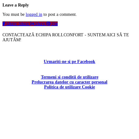
Leave a Reply
You must be
logged in
to post a comment.
Share
Share
Share
Pin
CONTACTEAZĂ ECHIPA ROLLCONFORT - SUNTEM AICI SĂ TE
AJUTĂM!
Contactați-ne!
Urmariti-ne si pe Facebook
Termeni si conditii de utilizare
Prelucrarea datelor cu caracter personal
Politica de utilizare Cookie