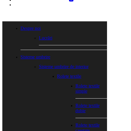
tiktok
Close
Menu
Despre noi
Lucrări
Sisteme umbrire
Sisteme umbrire de interior
Rolete textile
Rolete textile
simple
Rolete textile
duble
Rolete textile
casetate