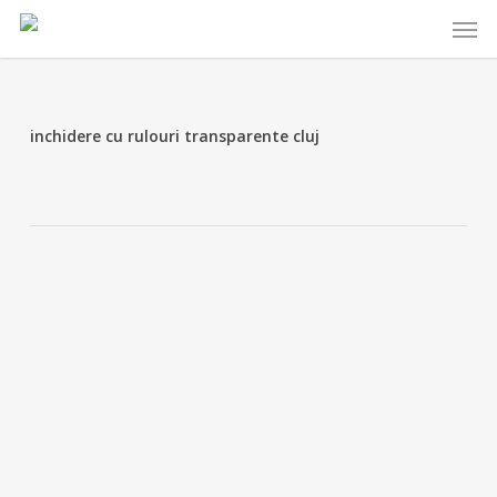
Skip
Menu
to
main
content
inchidere cu rulouri transparente cluj