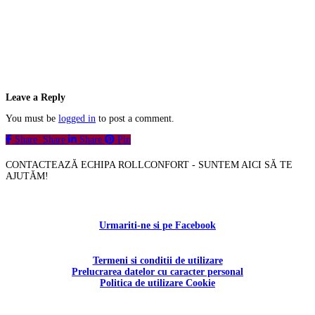
Leave a Reply
You must be
logged in
to post a comment.
Share
Share
Share
Pin
CONTACTEAZĂ ECHIPA ROLLCONFORT - SUNTEM AICI SĂ TE
AJUTĂM!
Contactați-ne!
Urmariti-ne si pe Facebook
Termeni si conditii de utilizare
Prelucrarea datelor cu caracter personal
Politica de utilizare Cookie