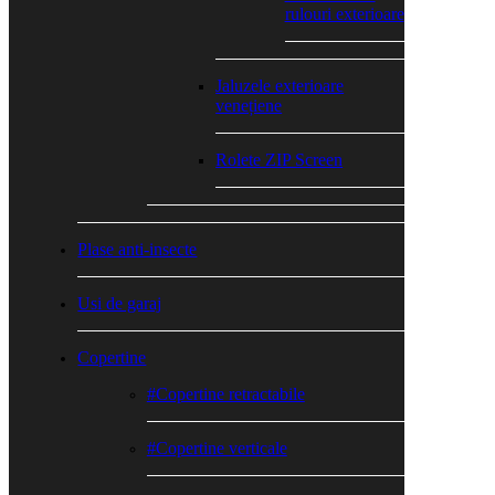
rulouri exterioare
Jaluzele exterioare
venețiene
Rolete ZIP Screen
Plase anti-insecte
Usi de garaj
Copertine
#Copertine retractabile
#Copertine verticale