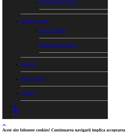
#Copertine tip rulou
Inchideri terase
Pereți antivânt
Rulouri transparente
BoxRoll
Panouri gard
Contact
facebook
youtube
tiktok
Acest site foloseste cookies! Continuarea navigarii implica acceptarea