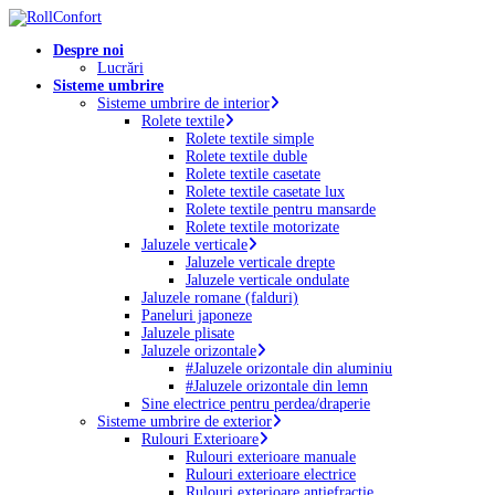
Skip
to
Menu
Despre noi
main
Lucrări
content
Sisteme umbrire
Sisteme umbrire de interior
Rolete textile
Rolete textile simple
Rolete textile duble
Rolete textile casetate
Rolete textile casetate lux
Rolete textile pentru mansarde
Rolete textile motorizate
Jaluzele verticale
Jaluzele verticale drepte
Jaluzele verticale ondulate
Jaluzele romane (falduri)
Paneluri japoneze
Jaluzele plisate
Jaluzele orizontale
#Jaluzele orizontale din aluminiu
#Jaluzele orizontale din lemn
Sine electrice pentru perdea/draperie
Sisteme umbrire de exterior
Rulouri Exterioare
Rulouri exterioare manuale
Rulouri exterioare electrice
Rulouri exterioare antiefracție