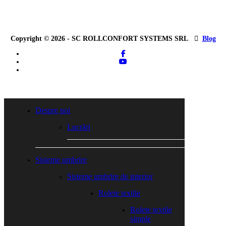
Copyright © 2026 - SC ROLLCONFORT SYSTEMS SRL
Blog
facebook
youtube
tiktok
Close
Menu
Despre noi
Lucrări
Sisteme umbrire
Sisteme umbrire de interior
Rolete textile
Rolete textile
simple