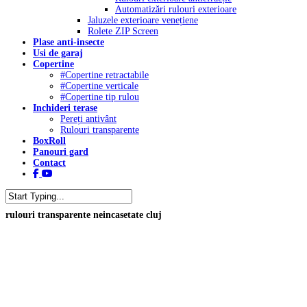
Automatizări rulouri exterioare
Jaluzele exterioare venețiene
Rolete ZIP Screen
Plase anti-insecte
Usi de garaj
Copertine
#Copertine retractabile
#Copertine verticale
#Copertine tip rulou
Inchideri terase
Pereți antivânt
Rulouri transparente
BoxRoll
Panouri gard
Contact
facebook
youtube
tiktok
Close
rulouri transparente neincasetate cluj
Search