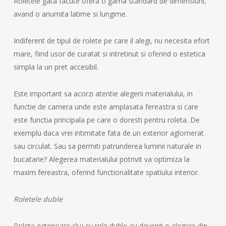
Roletele gata facute ofera o gama standard de dimensiuni,
avand o anumita latime si lungime.
Indiferent de tipul de rolete pe care il alegi, nu necesita efort
mare, fiind usor de curatat si intretinut si oferind o estetica
simpla la un pret accesibil.
Este important sa acorzi atentie alegerii materialului, in
functie de camera unde este amplasata fereastra si care
este functia principala pe care o doresti pentru roleta. De
exemplu daca vrei intimitate fata de un exterior aglomerat
sau circulat. Sau sa permiti patrunderea luminii naturale in
bucatarie? Alegerea materialului potrivit va optimiza la
maxim fereastra, oferind functionalitate spatiului interior.
Roletele duble
Rolete exterioare cluj cu role duble au devenit o alegere din