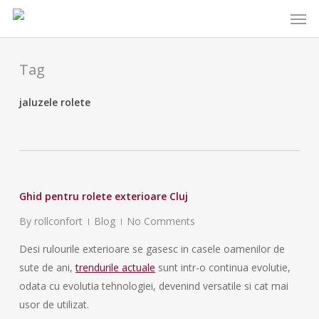
Skip
Menu
to
main
content
Tag
jaluzele rolete
Ghid pentru rolete exterioare Cluj
By
rollconfort
Blog
No Comments
Desi rulourile exterioare se gasesc in casele oamenilor de
sute de ani,
trendurile actuale
sunt intr-o continua evolutie,
odata cu evolutia tehnologiei, devenind versatile si cat mai
usor de utilizat.