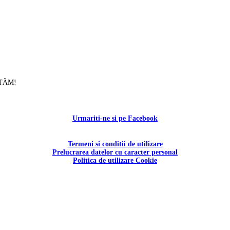
UTĂM!
Contactați-ne!
Urmariti-ne si pe Facebook
Termeni si conditii de utilizare
Prelucrarea datelor cu caracter personal
Politica de utilizare Cookie