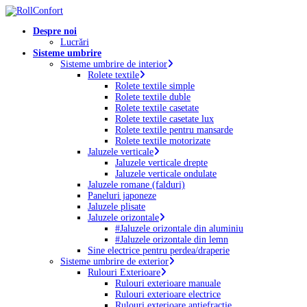
Skip
to
Menu
Despre noi
main
Lucrări
content
Sisteme umbrire
Sisteme umbrire de interior
Rolete textile
Rolete textile simple
Rolete textile duble
Rolete textile casetate
Rolete textile casetate lux
Rolete textile pentru mansarde
Rolete textile motorizate
Jaluzele verticale
Jaluzele verticale drepte
Jaluzele verticale ondulate
Jaluzele romane (falduri)
Paneluri japoneze
Jaluzele plisate
Jaluzele orizontale
#Jaluzele orizontale din aluminiu
#Jaluzele orizontale din lemn
Sine electrice pentru perdea/draperie
Sisteme umbrire de exterior
Rulouri Exterioare
Rulouri exterioare manuale
Rulouri exterioare electrice
Rulouri exterioare antiefracție