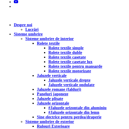
youtube
tiktok
Close
Despre noi
Menu
Lucrări
Sisteme umbrire
Sisteme umbrire de interior
Rolete textile
Rolete textile simple
Rolete textile duble
Rolete textile casetate
Rolete textile casetate lux
Rolete textile pentru mansarde
Rolete textile motorizate
Jaluzele verticale
Jaluzele verticale drepte
Jaluzele verticale ondulate
Jaluzele romane (falduri)
Paneluri japoneze
Jaluzele plisate
Jaluzele orizontale
#Jaluzele orizontale din aluminiu
#Jaluzele orizontale din lemn
Sine electrice pentru perdea/draperie
Sisteme umbrire de exterior
Rulouri Exterioare