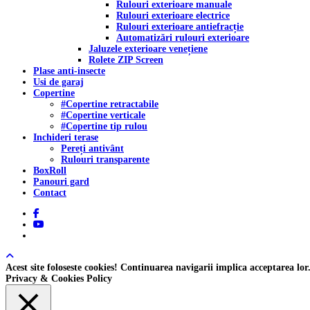
Rulouri exterioare manuale
Rulouri exterioare electrice
Rulouri exterioare antiefracție
Automatizări rulouri exterioare
Jaluzele exterioare venețiene
Rolete ZIP Screen
Plase anti-insecte
Usi de garaj
Copertine
#Copertine retractabile
#Copertine verticale
#Copertine tip rulou
Inchideri terase
Pereți antivânt
Rulouri transparente
BoxRoll
Panouri gard
Contact
facebook
youtube
tiktok
Acest site foloseste cookies! Continuarea navigarii implica acceptarea lor
Privacy & Cookies Policy