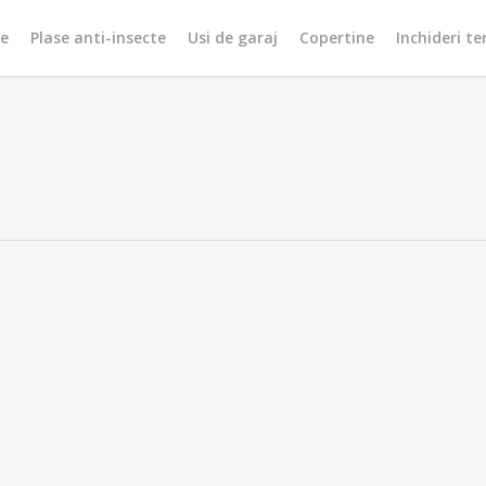
re
Plase anti-insecte
Usi de garaj
Copertine
Inchideri te