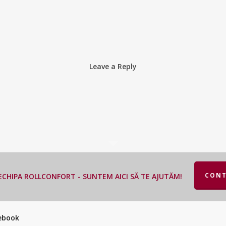
Leave a Reply
CONT
CHIPA ROLLCONFORT - SUNTEM AICI SĂ TE AJUTĂM!
cebook