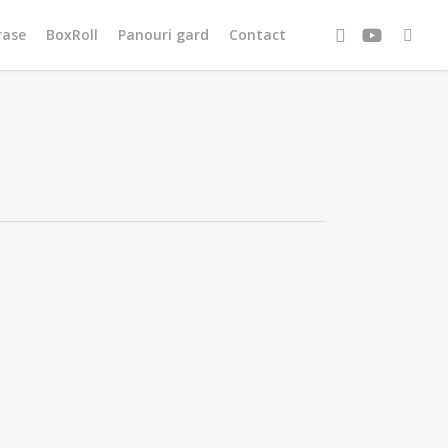
facebook
youtube
tiktok
rase
BoxRoll
Panouri gard
Contact