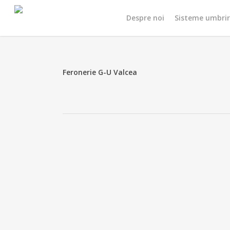
Skip
Despre noi
Sisteme umbri
to
main
content
Feronerie G-U Valcea