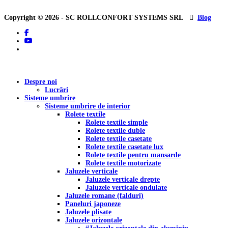
Copyright © 2026 - SC ROLLCONFORT SYSTEMS SRL
Blog
facebook
youtube
tiktok
Close
Despre noi
Menu
Lucrări
Sisteme umbrire
Sisteme umbrire de interior
Rolete textile
Rolete textile simple
Rolete textile duble
Rolete textile casetate
Rolete textile casetate lux
Rolete textile pentru mansarde
Rolete textile motorizate
Jaluzele verticale
Jaluzele verticale drepte
Jaluzele verticale ondulate
Jaluzele romane (falduri)
Paneluri japoneze
Jaluzele plisate
Jaluzele orizontale