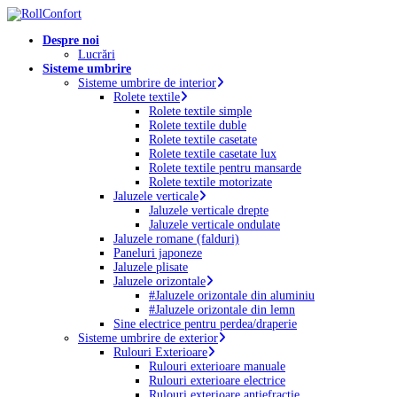
Skip
to
Menu
Despre noi
main
Lucrări
content
Sisteme umbrire
Sisteme umbrire de interior
Rolete textile
Rolete textile simple
Rolete textile duble
Rolete textile casetate
Rolete textile casetate lux
Rolete textile pentru mansarde
Rolete textile motorizate
Jaluzele verticale
Jaluzele verticale drepte
Jaluzele verticale ondulate
Jaluzele romane (falduri)
Paneluri japoneze
Jaluzele plisate
Jaluzele orizontale
#Jaluzele orizontale din aluminiu
#Jaluzele orizontale din lemn
Sine electrice pentru perdea/draperie
Sisteme umbrire de exterior
Rulouri Exterioare
Rulouri exterioare manuale
Rulouri exterioare electrice
Rulouri exterioare antiefracție