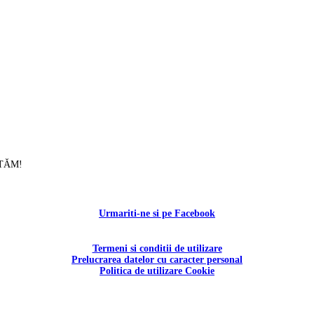
UTĂM!
Contactați-ne!
Urmariti-ne si pe Facebook
Termeni si conditii de utilizare
Prelucrarea datelor cu caracter personal
Politica de utilizare Cookie