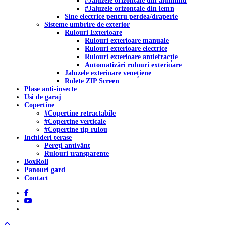
#Jaluzele orizontale din aluminiu
#Jaluzele orizontale din lemn
Sine electrice pentru perdea/draperie
Sisteme umbrire de exterior
Rulouri Exterioare
Rulouri exterioare manuale
Rulouri exterioare electrice
Rulouri exterioare antiefracție
Automatizări rulouri exterioare
Jaluzele exterioare venețiene
Rolete ZIP Screen
Plase anti-insecte
Usi de garaj
Copertine
#Copertine retractabile
#Copertine verticale
#Copertine tip rulou
Inchideri terase
Pereți antivânt
Rulouri transparente
BoxRoll
Panouri gard
Contact
facebook
youtube
tiktok