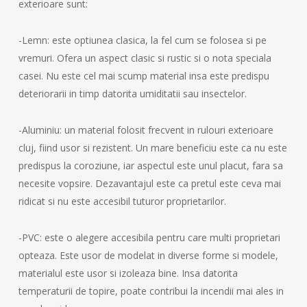
exterioare sunt:
-Lemn: este optiunea clasica, la fel cum se folosea si pe
vremuri. Ofera un aspect clasic si rustic si o nota speciala
casei. Nu este cel mai scump material insa este predispu
deteriorarii in timp datorita umiditatii sau insectelor.
-Aluminiu: un material folosit frecvent in rulouri exterioare
cluj, fiind usor si rezistent. Un mare beneficiu este ca nu este
predispus la coroziune, iar aspectul este unul placut, fara sa
necesite vopsire. Dezavantajul este ca pretul este ceva mai
ridicat si nu este accesibil tuturor proprietarilor.
-PVC: este o alegere accesibila pentru care multi proprietari
opteaza. Este usor de modelat in diverse forme si modele,
materialul este usor si izoleaza bine. Insa datorita
temperaturii de topire, poate contribui la incendii mai ales in