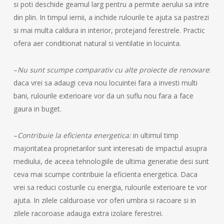
si poti deschide geamul larg pentru a permite aerului sa intre
din plin. In timpul iernii, a inchide rulourile te ajuta sa pastrezi
si mai multa caldura in interior, protejand ferestrele. Practic
ofera aer conditionat natural si ventilatie in locuinta.
–
Nu sunt scumpe comparativ cu alte proiecte de renovare
:
daca vrei sa adaugi ceva nou locuintei fara a investi multi
bani, rulourile exterioare vor da un suflu nou fara a face
gaura in buget.
–
Contribuie la eficienta energetica:
in ultimul timp
majoritatea proprietarilor sunt interesati de impactul asupra
mediului, de aceea tehnologiile de ultima generatie desi sunt
ceva mai scumpe contribuie la eficienta energetica. Daca
vrei sa reduci costurile cu energia, rulourile exterioare te vor
ajuta. In zilele calduroase vor oferi umbra si racoare si in
zilele racoroase adauga extra izolare ferestrei.