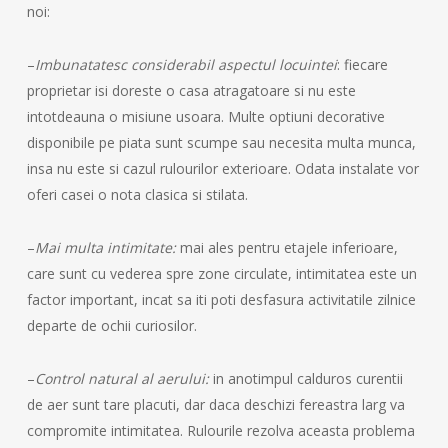
noi:
–
Imbunatatesc considerabil aspectul locuintei
: fiecare
proprietar isi doreste o casa atragatoare si nu este
intotdeauna o misiune usoara. Multe optiuni decorative
disponibile pe piata sunt scumpe sau necesita multa munca,
insa nu este si cazul rulourilor exterioare. Odata instalate vor
oferi casei o nota clasica si stilata.
–
Mai multa intimitate:
mai ales pentru etajele inferioare,
care sunt cu vederea spre zone circulate, intimitatea este un
factor important, incat sa iti poti desfasura activitatile zilnice
departe de ochii curiosilor.
–
Control natural al aerului:
in anotimpul calduros curentii
de aer sunt tare placuti, dar daca deschizi fereastra larg va
compromite intimitatea. Rulourile rezolva aceasta problema