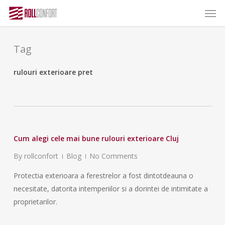
Skip
Menu
Menu
to
main
content
Tag
rulouri exterioare pret
Cum alegi cele mai bune rulouri exterioare Cluj
By
rollconfort
Blog
No Comments
Protectia exterioara a ferestrelor a fost dintotdeauna o
necesitate, datorita intemperiilor si a dorintei de intimitate a
proprietarilor.