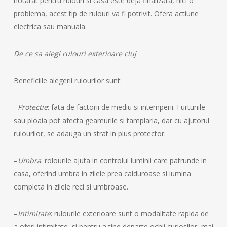
hotarat pentru rulouri si casa este deja finalizata, nici o
problema, acest tip de rulouri va fi potrivit. Ofera actiune
electrica sau manuala.
De ce sa alegi rulouri exterioare cluj
Beneficiile alegerii rulourilor sunt:
–
Protectie
: fata de factorii de mediu si intemperii. Furtunile
sau ploaia pot afecta geamurile si tamplaria, dar cu ajutorul
rulourilor, se adauga un strat in plus protector.
–
Umbra
: rolourile ajuta in controlul luminii care patrunde in
casa, oferind umbra in zilele prea calduroase si lumina
completa in zilele reci si umbroase.
–
Intimitate
: rulourile exterioare sunt o modalitate rapida de
a oferi intimitate, si pentru a tine departe ochii curiosilor, mai