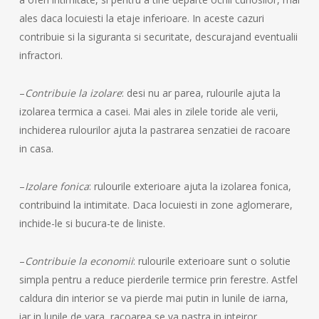
ales daca locuiesti la etaje inferioare. In aceste cazuri
contribuie si la siguranta si securitate, descurajand eventualii
infractori.
–
Contribuie la izolare
: desi nu ar parea, rulourile ajuta la
izolarea termica a casei. Mai ales in zilele toride ale verii,
inchiderea rulourilor ajuta la pastrarea senzatiei de racoare
in casa.
–
Izolare fonica
: rulourile exterioare ajuta la izolarea fonica,
contribuind la intimitate. Daca locuiesti in zone aglomerare,
inchide-le si bucura-te de liniste.
–
Contribuie la economii
: rulourile exterioare sunt o solutie
simpla pentru a reduce pierderile termice prin ferestre. Astfel
caldura din interior se va pierde mai putin in lunile de iarna,
iar in lunile de vara, racoarea se va pastra in inteiror.