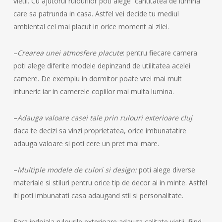
vietii. Cu ajutorul rulourilor poti alege cantitatea de lumina
care sa patrunda in casa. Astfel vei decide tu mediul
ambiental cel mai placut in orice moment al zilei.
–
Crearea unei atmosfere placute
: pentru fiecare camera
poti alege diferite modele depinzand de utilitatea acelei
camere. De exemplu in dormitor poate vrei mai mult
intuneric iar in camerele copiilor mai multa lumina.
–
Adauga valoare casei tale prin rulouri exterioare cluj
:
daca te decizi sa vinzi proprietatea, orice imbunatatire
adauga valoare si poti cere un pret mai mare.
–
Multiple modele de culori si design:
poti alege diverse
materiale si stiluri pentru orice tip de decor ai in minte. Astfel
iti poti imbunatati casa adaugand stil si personalitate.
Fara indoiala rulourile exterioare adauga calitate vietii, fiind