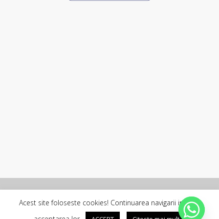
Copyright © 2026 - SC ROLLCONFORT SYSTEMS SRL
Acest site foloseste cookies! Continuarea navigarii implica
Blog
facebook
youtube
tiktok
acceptarea lor.