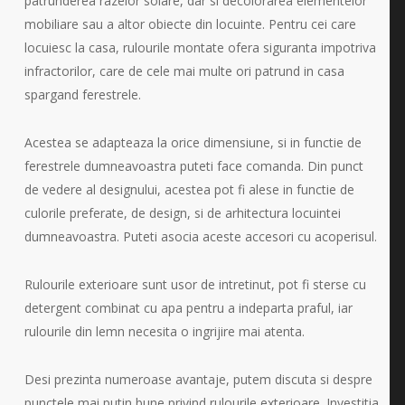
patrunderea razelor solare, dar si decolorarea elementelor
mobiliare sau a altor obiecte din locuinte. Pentru cei care
locuiesc la casa, rulourile montate ofera siguranta impotriva
infractorilor, care de cele mai multe ori patrund in casa
spargand ferestrele.
Acestea se adapteaza la orice dimensiune, si in functie de
ferestrele dumneavoastra puteti face comanda. Din punct
de vedere al designului, acestea pot fi alese in functie de
culorile preferate, de design, si de arhitectura locuintei
dumneavoastra. Puteti asocia aceste accesori cu acoperisul.
Rulourile exterioare sunt usor de intretinut, pot fi sterse cu
detergent combinat cu apa pentru a indeparta praful, iar
rulourile din lemn necesita o ingrijire mai atenta.
Desi prezinta numeroase avantaje, putem discuta si despre
punctele mai putin bune privind rulourile exterioare. Investitia