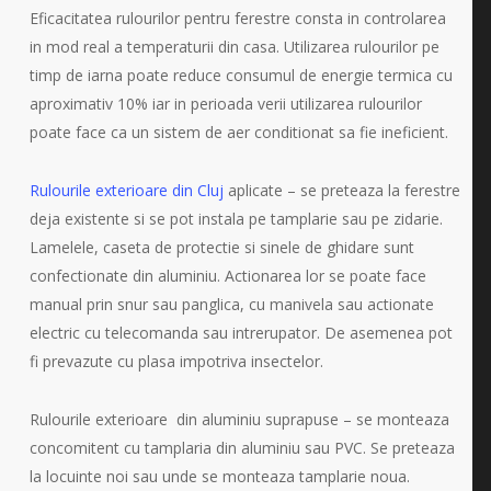
Eficacitatea rulourilor pentru ferestre consta in controlarea
in mod real a temperaturii din casa. Utilizarea rulourilor pe
timp de iarna poate reduce consumul de energie termica cu
aproximativ 10% iar in perioada verii utilizarea rulourilor
poate face ca un sistem de aer conditionat sa fie ineficient.
Rulourile exterioare din Cluj
aplicate – se preteaza la ferestre
deja existente si se pot instala pe tamplarie sau pe zidarie.
Lamelele, caseta de protectie si sinele de ghidare sunt
confectionate din aluminiu. Actionarea lor se poate face
manual prin snur sau panglica, cu manivela sau actionate
electric cu telecomanda sau intrerupator. De asemenea pot
fi prevazute cu plasa impotriva insectelor.
Rulourile exterioare din aluminiu suprapuse – se monteaza
concomitent cu tamplaria din aluminiu sau PVC. Se preteaza
la locuinte noi sau unde se monteaza tamplarie noua.