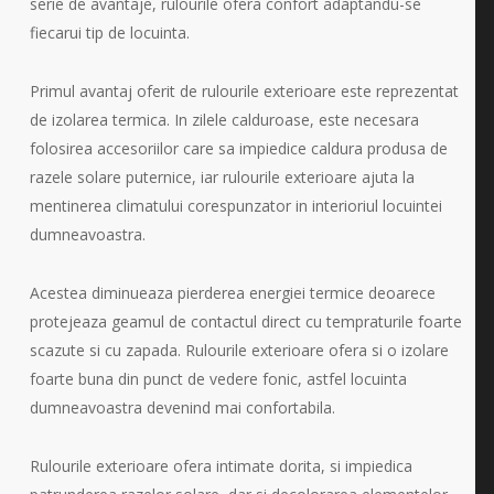
serie de avantaje, rulourile ofera confort adaptandu-se
fiecarui tip de locuinta.
Primul avantaj oferit de rulourile exterioare este reprezentat
de izolarea termica. In zilele calduroase, este necesara
folosirea accesoriilor care sa impiedice caldura produsa de
razele solare puternice, iar rulourile exterioare ajuta la
mentinerea climatului corespunzator in interioriul locuintei
dumneavoastra.
Acestea diminueaza pierderea energiei termice deoarece
protejeaza geamul de contactul direct cu tempraturile foarte
scazute si cu zapada. Rulourile exterioare ofera si o izolare
foarte buna din punct de vedere fonic, astfel locuinta
dumneavoastra devenind mai confortabila.
Rulourile exterioare ofera intimate dorita, si impiedica