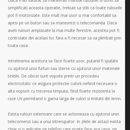
Daca v-ati saturat sa manevrati manual rulourile si doriti sa
simplificati aceasta operatie, trebuie sa stiti ca toate rulourile
pot fi motorizate. Este mult mai usor si mai confortabil sa
apesi pe un buton sau sa manevrezi o telecomanda. Daca
aveti rulouri amplasate la mai multe ferestre, acestea pot fi
controlate din acelasi loc fara a fi necesar sa va plimbati prin
toata casa .
Intretinerea acestora se face foarte usor, putand fi spalate
cu ajutorul unui furtun sau sterse cu ajutorul unor materiale
textile. De obicei sunt vopsite printr-un procedeu
electrostatic ce asigura protectie culorii nefiind necesara o
alta vopsire cu trecerea timpului, fiind foarte rezistenta la
raze UV permitand o gama larga de culori si imitatii din lemn.
Exista rulouri exterioare care se actioneaza cu ajutorul unei
telecomenzi sau a unui intrerupator. In zilele de astazi exista
chiar si o aplicatie pe telefon care poate face asa ceva, pe