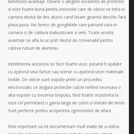
beneficiisi avantaje. Devine o alegere excelenta de protectie
si este foarte buna pentru insectele care de obicei ne intra in
camera destul de des atunci cand lasam geamul deschis fara
plasa pusa. Ne feresc de gonghitele care patrund vara in
camera si de caldura inabusitoare a verii. Toate aceste
avantaje se afla la un pret destul de convenabil pentru
cateva rulouri de aluminiu.
Intretinerea acestora se face foarte usor, putand fi spalate
cu ajutorul unui furtun sau sterse cu ajutorul unor materiale
textile. De obicei sunt vopsite printr-un procedeu
electrostatic ce asigura protectie culorii nefiind necesara o
alta vopsire cu trecerea timpului, fiind foarte rezistenta la
raze UV permitand o gama larga de culori si imitatii din lemn.
Sunt perfecte pentru acoperirea zgomotelor de afara
Este important sa ne documentam mult inaite de a utiliza