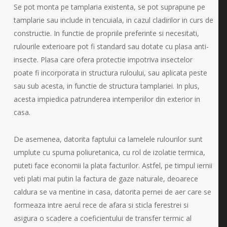
Se pot monta pe tamplaria existenta, se pot suprapune pe
tamplarie sau include in tencuiala, in cazul cladirilor in curs de
constructie. In functie de propriile preferinte si necesitati,
rulourile exterioare pot fi standard sau dotate cu plasa anti-
insecte. Plasa care ofera protectie impotriva insectelor
poate fi incorporata in structura ruloului, sau aplicata peste
sau sub acesta, in functie de structura tamplariei. In plus,
acesta impiedica patrunderea intemperiilor din exterior in
casa.
De asemenea, datorita faptului ca lamelele rulourilor sunt
umplute cu spuma poliuretanica, cu rol de izolatie termica,
puteti face economii la plata facturilor. Astfel, pe timpul iernii
veti plati mai putin la factura de gaze naturale, deoarece
caldura se va mentine in casa, datorita pernei de aer care se
formeaza intre aerul rece de afara si sticla ferestrei si
asigura o scadere a coeficientului de transfer termic al