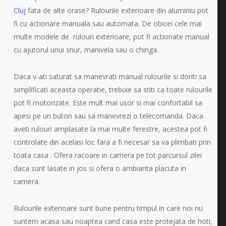
Cluj
fata de alte orase? Rulourile exterioare din aluminiu pot
fi cu actionare manuala sau automata. De obicei cele mai
multe modele de rulouri exterioare, pot fi actionate manual
cu ajutorul unui snur, manivela sau o chinga.
Daca v-ati saturat sa manevrati manual rulourile si doriti sa
simplificati aceasta operatie, trebuie sa stiti ca toate rulourile
pot fi motorizate. Este mult mai usor si mai confortabil sa
apesi pe un buton sau sa manevrezi o telecomanda. Daca
aveti rulouri amplasate la mai multe ferestre, acestea pot fi
controlate din acelasi loc fara a fi necesar sa va plimbati prin
toata casa . Ofera racoare in camera pe tot parcursul zilei
daca sunt lasate in jos si ofera o ambianta placuta in
camera.
Rulourile exterioare sunt bune pentru timpul in care noi nu
suntem acasa sau noaptea cand casa este protejata de hoti,