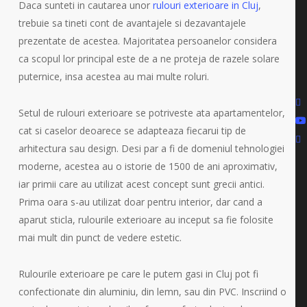
Daca sunteti in cautarea unor
rulouri exterioare in Cluj
,
trebuie sa tineti cont de avantajele si dezavantajele
prezentate de acestea. Majoritatea persoanelor considera
ca scopul lor principal este de a ne proteja de razele solare
puternice, insa acestea au mai multe roluri.
fa
Setul de rulouri exterioare se potriveste ata apartamentelor,
yo
cat si caselor deoarece se adapteaza fiecarui tip de
ti
arhitectura sau design. Desi par a fi de domeniul tehnologiei
moderne, acestea au o istorie de 1500 de ani aproximativ,
iar primii care au utilizat acest concept sunt grecii antici.
Prima oara s-au utilizat doar pentru interior, dar cand a
aparut sticla, rulourile exterioare au inceput sa fie folosite
mai mult din punct de vedere estetic.
Rulourile exterioare pe care le putem gasi in Cluj pot fi
confectionate din aluminiu, din lemn, sau din PVC. Inscriind o