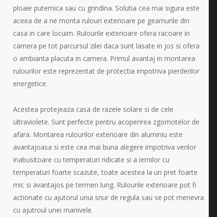
ploaie puternica sau cu grindina. Solutia cea mai sigura este
aceea de a ne monta rulouri exterioare pe geamurile din
casa in care locuim. Rulourile exterioare ofera racoare in
camera pe tot parcursul zilei daca sunt lasate in jos si ofera
o ambianta placuta in camera. Primul avantaj in montarea
rulourilor este reprezentat de protectia impotriva pierderilor
energetice.
Acestea protejeaza casa de razele solare si de cele
ultraviolete. Sunt perfecte pentru acoperirea zgomotelor de
afara. Montarea rulourilor exterioare din aluminiu este
avantajoasa si este cea mai buna alegere impotriva verilor
inabusitoare cu temperaturi ridicate si a iernilor cu
temperaturi foarte scazute, toate acestea la un pret foarte
mic si avantajos pe termen lung. Rulourile exterioare pot fi
actionate cu ajutorul unui snur de regula sau se pot menevra
cu ajutroul unei manivele.