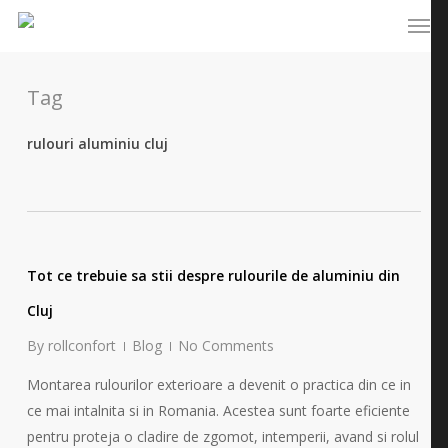
Skip
Menu
to
main
content
Tag
rulouri aluminiu cluj
Tot ce trebuie sa stii despre rulourile de aluminiu din
Cluj
By
rollconfort
Blog
No Comments
Montarea rulourilor exterioare a devenit o practica din ce in
ce mai intalnita si in Romania. Acestea sunt foarte eficiente
pentru proteja o cladire de zgomot, intemperii, avand si rolul