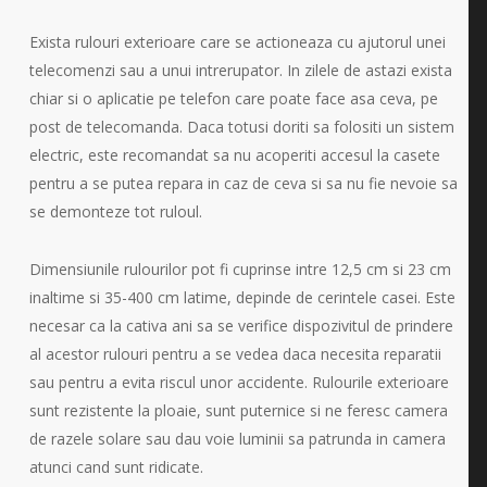
Exista rulouri exterioare care se actioneaza cu ajutorul unei
telecomenzi sau a unui intrerupator. In zilele de astazi exista
chiar si o aplicatie pe telefon care poate face asa ceva, pe
post de telecomanda. Daca totusi doriti sa folositi un sistem
electric, este recomandat sa nu acoperiti accesul la casete
pentru a se putea repara in caz de ceva si sa nu fie nevoie sa
se demonteze tot ruloul.
Dimensiunile rulourilor pot fi cuprinse intre 12,5 cm si 23 cm
inaltime si 35-400 cm latime, depinde de cerintele casei. Este
necesar ca la cativa ani sa se verifice dispozivitul de prindere
al acestor rulouri pentru a se vedea daca necesita reparatii
sau pentru a evita riscul unor accidente. Rulourile exterioare
sunt rezistente la ploaie, sunt puternice si ne feresc camera
de razele solare sau dau voie luminii sa patrunda in camera
atunci cand sunt ridicate.