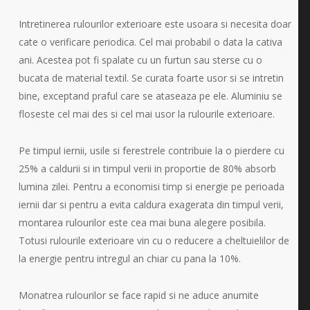
Intretinerea rulourilor exterioare este usoara si necesita doar
cate o verificare periodica. Cel mai probabil o data la cativa
ani. Acestea pot fi spalate cu un furtun sau sterse cu o
bucata de material textil. Se curata foarte usor si se intretin
bine, exceptand praful care se ataseaza pe ele. Aluminiu se
floseste cel mai des si cel mai usor la rulourile exterioare.
Pe timpul iernii, usile si ferestrele contribuie la o pierdere cu
25% a caldurii si in timpul verii in proportie de 80% absorb
lumina zilei. Pentru a economisi timp si energie pe perioada
iernii dar si pentru a evita caldura exagerata din timpul verii,
montarea rulourilor este cea mai buna alegere posibila.
Totusi rulourile exterioare vin cu o reducere a cheltuielilor de
la energie pentru intregul an chiar cu pana la 10%.
Monatrea rulourilor se face rapid si ne aduce anumite